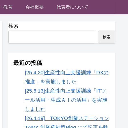
・教育
会社概要
代表者について
検索
検索
最近の投稿
[25.4.20]生産性向上支援訓練「DXの
推進」を実施しました
[25.6.13]生産性向上支援訓練「ITツ
ール活用・生成ＡＩの活用」を実施
しました
[26.4.19] TOKYO創業ステーション
TAMA 創業羅針盤Blog にて記事を執