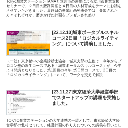
Tokyo創業ステーションTAMAと立川市の連携による立川市創業支援
セミナーで、２日目の販路開拓と４日目の人材育成をテーマにお話を
させていただきました。最終日の事業計画発表会では、参加された
方々それぞれが、磨きかげた計画をプレゼンされ盛り...
[22.12.10]城東ポータブルスキル
お知らせ
コース2日目「ロジカルライティ
ング」について講演しました。
（一社）東京都中小企業診断士協会 城東支部の主催で、今年からプ
ロコン塾の派生コースである「城東ポータルスキルコース」が、今年
より開講となりました。第1回目の今年は5日間コースで、2日目の
「ロジカルライティング」について、ワークを交えて解説...
[23.11.27]東京経済大学経営学部
お知らせ
でスタートアップの講座を実施し
ました。
TOKYO創業ステーションの大学連携の一環として、東京経済大学経
営学部の北村ゼミにて、経営計画の作り方についての講義を行いまし