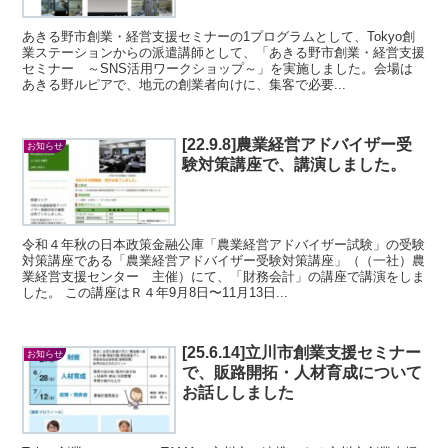
あきる野市創業・経営支援セミナーの1プログラムとして、Tokyo創
業ステーションからの派遣講師として、「あきる野市創業・経営支援
セミナー ～SNS活用ワークショップ～」を実施しました。会場は
あきる野ルピアで、地元の創業者向けに、集客で必要...
[22.9.8]農業経営アドバイザー受
お知らせ
験対策講座で、講演しました。
令和４年秋の日本政策金融公庫「農業経営アドバイザー試験」の受験
対策講座である「農業経営アドバイザー受験対策講座」（（一社）農
業経営支援センター 主催）にて、「財務会計」の講座で講演をしま
した。 この講座はＲ４年9月8日〜11月13日...
[25.6.14]立川市創業支援セミナー
お知らせ
で、販路開拓・人材育成について
お話ししました