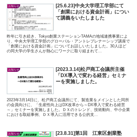
[25.6.23]中央大学理工学部にて
お知らせ
「創業における資金計画」につい
て講義をいたしました
昨年に引き続き、Tokyo創業ステーションTAMAの地域連携事業によ
り、中央大学理工学部のグローバル・アントレプレナーシップ講座で
「創業における資金計画」についてお話しいたしました。30人ほど
の同大学の学生さんが熱心にワークに取り組まれて...
[2023.3.14]松戸商工会議所主催
お知らせ
「DX導入で変わる経営」セミナ
ーを実施しました。
2023年3月14日に、松戸商工会議所にて、製造業をメインとした同所
の会員向けに、「生産性向上はDX改革から ～DX導入で変わる経営
～」セミナーを実施しました。ＤＸのトレンド、技術動向、中小企業
における取組事例、ＤＸ導入に活用できる公的支...
[23.8.31]第1回 江東区創業塾
お知らせ