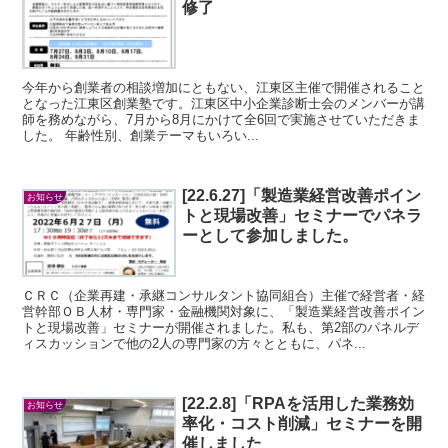
修了
今年から創業者の相談増加にともない、江東区主催で開催されること
となった江東区創業塾です。江東区中小企業診断士会のメンバーが講
師を務めながら、7月から8月にかけて全6回で実施させていただきま
した。 年齢性別、創業テーマもいろい...
[22.6.27]「製造業経営改善ポイン
お知らせ
トと現場改善」セミナーでパネラ
ーとして参加しました。
ＣＲＣ（企業再建・承継コンサルタント協同組合）主催で経営者・経
営幹部ＯＢ人材・専門家・金融機関対象に、「製造業経営改善ポイン
トと現場改善」セミナーが開催されました。私も、第2部のパネルデ
ィスカッションで他の2人の専門家の方々とともに、パネ...
[22.2.8]「RPAを活用した業務効
お知らせ
率化・コスト削減」セミナーを開
催しました