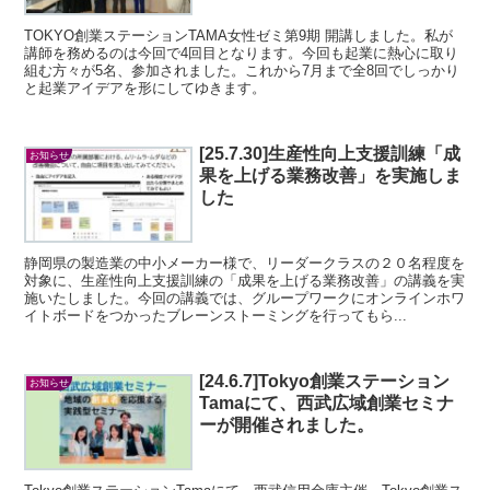
TOKYO創業ステーションTAMA女性ゼミ第9期 開講しました。私が
講師を務めるのは今回で4回目となります。今回も起業に熱心に取り
組む方々が5名、参加されました。これから7月まで全8回でしっかり
と起業アイデアを形にしてゆきます。
[25.7.30]生産性向上支援訓練「成
お知らせ
果を上げる業務改善」を実施しま
した
静岡県の製造業の中小メーカー様で、リーダークラスの２０名程度を
対象に、生産性向上支援訓練の「成果を上げる業務改善」の講義を実
施いたしました。今回の講義では、グループワークにオンラインホワ
イトボードをつかったブレーンストーミングを行ってもら...
[24.6.7]Tokyo創業ステーション
お知らせ
Tamaにて、西武広域創業セミナ
ーが開催されました。