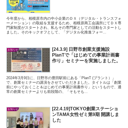
今年度から、相模原市内の中小企業のＤＸ（デジタル・トランスフォ
ーメーション）の取組を支援するため、相模原商工会議所にてＤＸ専
門家制度がスタートされ、私もその専門家としての活動をスタートし
ました。そのキックオフとして、「デジタル化推進フォー...
[24.3.9] 日野市創業支援施設
お知らせ
PlanTで「はじめての事業計画書
作り」セミナーを実施しました。
2024年3月9日に、日野市の豊田駅前にある「PlanT (プラント）」
で、創業セミナーの講演をさせていただきました。タイトルは「創業
前にやっておくこと＆はじめての事業計画書作り」というもので、通
常の創業セミナーよりも前段階の、「そもそも...
[22.4.19]TOKYO創業ステーショ
お知らせ
ンTAMA女性ゼミ第9期 開講しま
した