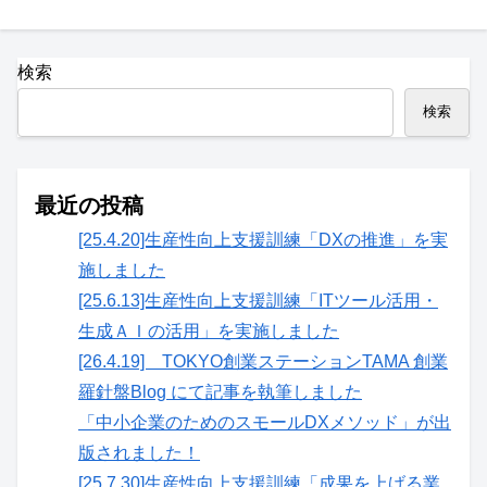
検索
検索
最近の投稿
[25.4.20]生産性向上支援訓練「DXの推進」を実
施しました
[25.6.13]生産性向上支援訓練「ITツール活用・
生成ＡＩの活用」を実施しました
[26.4.19] TOKYO創業ステーションTAMA 創業
羅針盤Blog にて記事を執筆しました
「中小企業のためのスモールDXメソッド」が出
版されました！
[25.7.30]生産性向上支援訓練「成果を上げる業