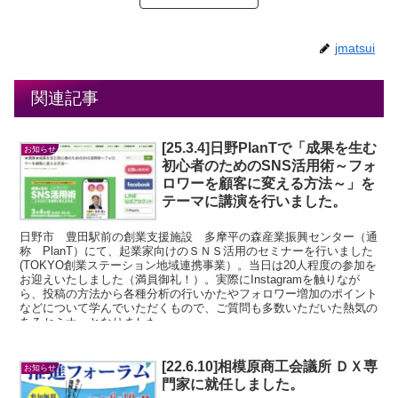
jmatsui
関連記事
[25.3.4]日野PlanTで「成果を生む
お知らせ
初心者のためのSNS活用術～フォ
ロワーを顧客に変える方法～」を
テーマに講演を行いました。
日野市 豊田駅前の創業支援施設 多摩平の森産業振興センター（通
称 PlanT）にて、起業家向けのＳＮＳ活用のセミナーを行いました
(TOKYO創業ステーション地域連携事業）。当日は20人程度の参加を
お迎えいたしました（満員御礼！）。実際にInstagramを触りなが
ら、投稿の方法から各種分析の行いかたやフォロワー増加のポイント
などについて学んでいただくもので、ご質問も多数いただいた熱気の
あるセミナーとなりました。
[22.6.10]相模原商工会議所 ＤＸ専
お知らせ
門家に就任しました。