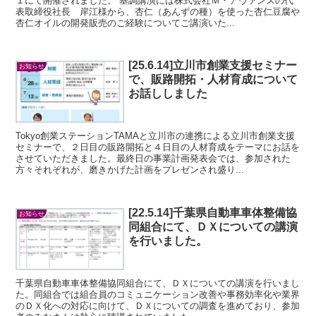
１にて開催されました。 基調講演には株式会社Ｍ・アヴァンスの代
表取締役社長 岸江様から、杏仁（あんずの種）を使った杏仁豆腐や
杏仁オイルの開発販売のご経験についてご講演いた...
[25.6.14]立川市創業支援セミナー
お知らせ
で、販路開拓・人材育成について
お話ししました
Tokyo創業ステーションTAMAと立川市の連携による立川市創業支援
セミナーで、２日目の販路開拓と４日目の人材育成をテーマにお話を
させていただきました。最終日の事業計画発表会では、参加された
方々それぞれが、磨きかげた計画をプレゼンされ盛り...
[22.5.14]千葉県自動車車体整備協
お知らせ
同組合にて、ＤＸについての講演
を行いました。
千葉県自動車車体整備協同組合にて、ＤＸについての講演を行いまし
た。同組合では組合員のコミュニケーション改善や事務効率化や業界
のＤＸ化への対応に向けて、ＤＸについての調査を進めており、参加