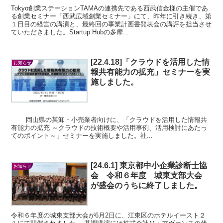
Tokyo創業ステーションTAMAの連携先である西武信金様の主催であ
る創業セミナー「西武広域創業セミナー」にて、昨年に引き続き、第
１日目の経営の講演と、最終回の事業計画書発表会の講評を担当させ
ていただきました。Startup Hubの多摩...
[22.4.18]「クラウドを活用した情
お知らせ
報共有能力の拡充」セミナーを実
施しました。
岡山県の某卸・小売業者向けに、「クラウドを活用した情報共
有能力の拡充 ～クラウドの技術概要や活用事例、活用検討にあたっ
てのポイント～」セミナーを実施しました。社...
[24.6.1] 東京都中小企業診断士協
お知らせ
会 令和６年度 城東支部大会
が盛会のうちに終了しました。
令和６年度の城東支部大会が6月2日に、江東区のホテルイースト２